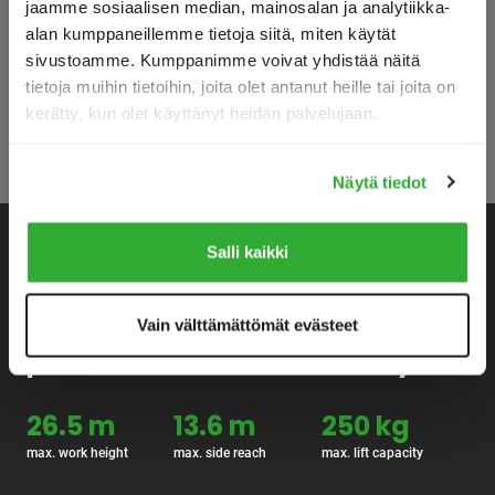
jaamme sosiaalisen median, mainosalan ja analytiikka-
alan kumppaneillemme tietoja siitä, miten käytät
sivustoamme. Kumppanimme voivat yhdistää näitä
tietoja muihin tietoihin, joita olet antanut heille tai joita on
kerätty, kun olet käyttänyt heidän palvelujaan.
Näytä tiedot
Salli kaikki
Redefining all-terrain
Vain välttämättömät evästeet
performance and efficiency.
26.5 m
13.6 m
250 kg
max. work height
max. side reach
max. lift capacity