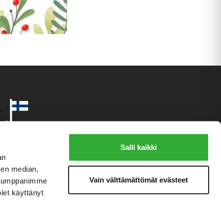
Salli kaikki
an
sen median,
Vain välttämättömät evästeet
. Kumppanimme
olet käyttänyt