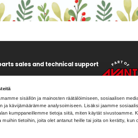
parts sales and technical support
47 6448
s.leguan(at)avanttecno.com
teitä
mamme sisällön ja mainosten räätälöimiseen, sosiaalisen medi
47 6454
n ja kävijämäärämme analysoimiseen. Lisäksi jaamme sosiaali
eguan(at)avanttecno.com
-alan kumppaneillemme tietoja siitä, miten käytät sivustoamme
 muihin tietoihin, joita olet antanut heille tai joita on kerätty, kun 