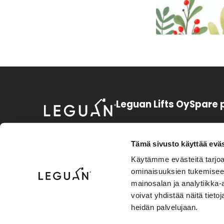
Leguan Lifts Oy
Spare 
Huurretie 1
+358 3 3
FI-33470 Ylöjärvi
sparepart
Tämä sivusto käyttää eväs
Finland
Käytämme evästeitä tarjoa
+358 3 3
ominaisuuksien tukemisee
Instagram
Facebook
LinkedIn
Youtube
support.l
mainosalan ja analytiikka
voivat yhdistää näitä tietoja
Privacy policy
heidän palvelujaan.