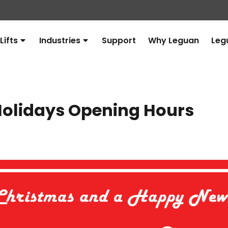
Lifts
Industries
Support
Why Leguan
Leg
Avaa
Avaa
alavalikko
alavalikko
olidays Opening Hours