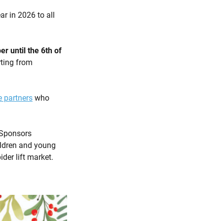
r in 2026 to all
 until the 6th of
rting from
e partners
who
 Sponsors
ildren and young
der lift market.