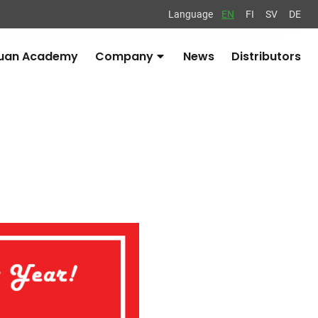
Language
EN
FI
SV
DE
uan Academy
Company
News
Distributors
Avaa
alavalikko