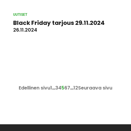
UUTISET
Black Friday tarjous 29.11.2024
26.11.2024
Edellinen sivu
1
…
3
4
5
6
7
…
12
Seuraava sivu