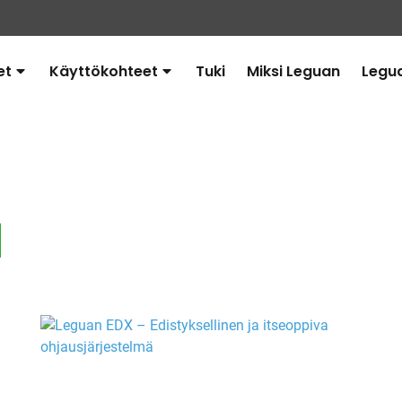
et
Käyttökohteet
Tuki
Miksi Leguan
Legu
Avaa
Avaa
alavalikko
alavalikko