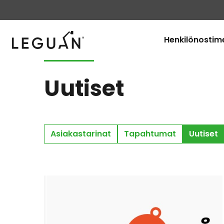
Leguan Lifts
Henkilönostim
Uutiset
Asiakastarinat
Tapahtumat
Uutiset