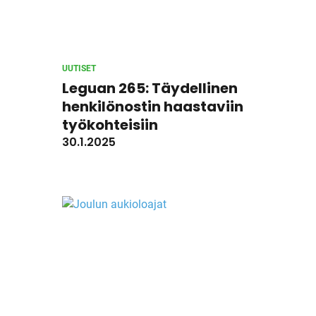
UUTISET
Leguan 265: Täydellinen
henkilönostin haastaviin
työkohteisiin
30.1.2025