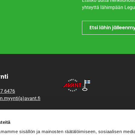
Etsitkö uutta henkilönost
yhteyttä lähimpään Legu
Etsi lähin jälleenm
nti
47 6476
n.myynti(a)avant.fi
osat ja tekninen tuki
teitä
47 6448
mamme sisällön ja mainosten räätälöimiseen, sosiaalisen medi
n.varaosat(a)avant.fi