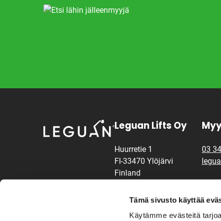
Leguan Lifts Oy
Myy
Huurretie 1
03 3
FI-33470 Ylöjärvi
legua
Finland
Vara
Instagram
Facebook
LinkedIn
Youtube
Tämä sivusto käyttää eväs
03 3
Käytämme evästeitä tarjoa
Käyttöehdot ja tietosuoja
legua