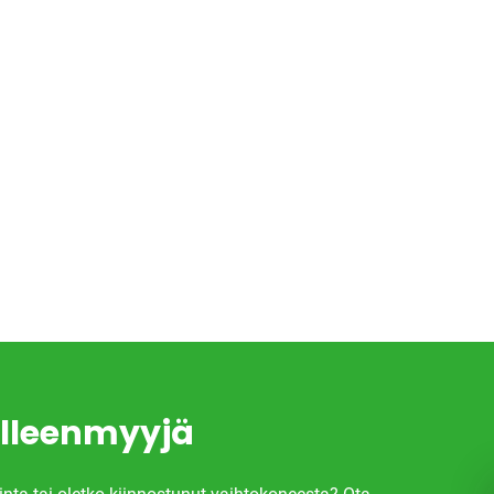
jälleenmyyjä