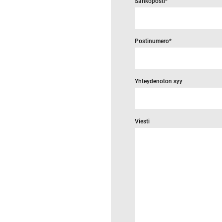
Sähköposti
*
Postinumero
*
Yhteydenoton syy
Viesti