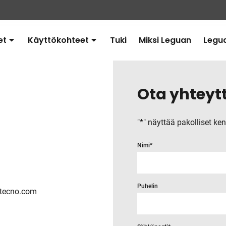
et
Käyttökohteet
Tuki
Miksi Leguan
Legu
Avaa
Avaa
alavalikko
alavalikko
Ota yhteyt
"
*
" näyttää pakolliset ken
Nimi
*
Puhelin
ttecno.com