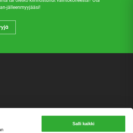
inta tai oletko kiinnostunut vaihtokoneesta? Ota
an-jälleenmyyjääsi!
yyjä
Salli kaikki
an