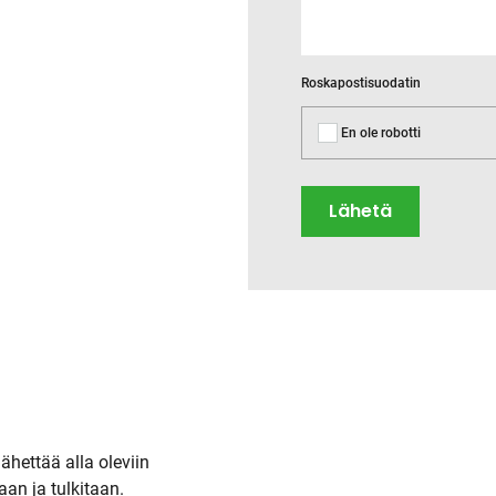
Roskapostisuodatin
En ole robotti
lähettää alla oleviin
aan ja tulkitaan.