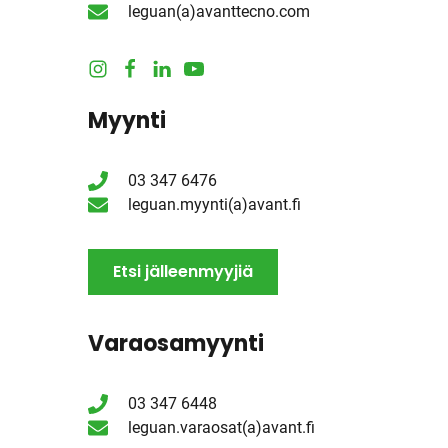
leguan(a)avanttecno.com
I
F
L
Y
n
a
i
o
Myynti
s
c
n
u
t
e
k
t
a
b
e
u
03 347 6476
g
o
d
b
leguan.myynti(a)avant.fi
r
o
I
e
a
k
n
m
Etsi jälleenmyyjiä
Varaosamyynti
03 347 6448
leguan.varaosat(a)avant.fi