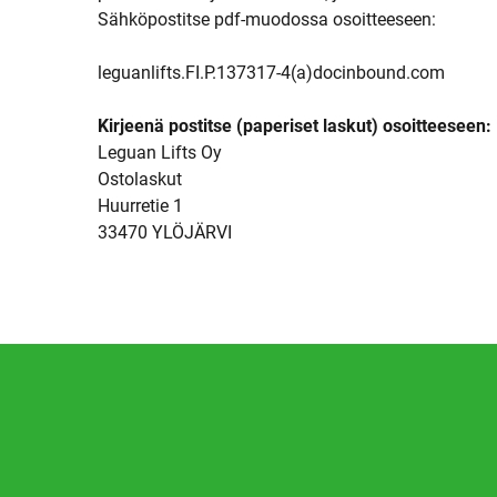
Sähköpostitse pdf-muodossa osoitteeseen:
leguanlifts.FI.P.137317-4(a)docinbound.com
Kirjeenä postitse (paperiset laskut) osoitteeseen:
Leguan Lifts Oy
Ostolaskut
Huurretie 1
33470 YLÖJÄRVI