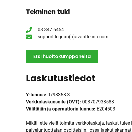
Tekninen tuki
03 347 6454
support.leguan(a)avanttecno.com
Etsi huoltokumppaneita
Laskutustiedot
Y-tunnus:
0793358-3
Verkkolaskuosoite (OVT):
003707933583
Välittäjän ja operaattorin tunnus:
E204503
Mikäli ette vielä toimita verkkolaskuja, laskut tulee 
palveluntuottajan osoitteisiin, jossa laskut skannat