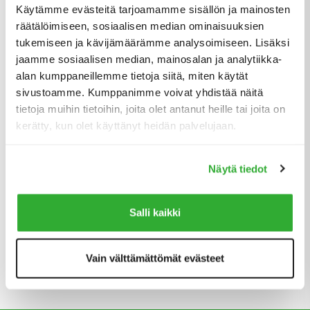
Käytämme evästeitä tarjoamamme sisällön ja mainosten
Leguan ei jätä pulaan hankalissakaan olosuhteissa, ja ne ovat
räätälöimiseen, sosiaalisen median ominaisuuksien
kotonaan niin Suomen arktisissa oloissa kuin Australian
lämmössäkin. Säänkestävä ja selkeäkäyttöinen ohjauspaneeli
tukemiseen ja kävijämäärämme analysoimiseen. Lisäksi
sekä laadukas hydrauliikkasuunnittelu varmistavat, että Leguan-
jaamme sosiaalisen median, mainosalan ja analytiikka-
nostin tehostaa työskentelyäsi ja vähentää seisakkeja.
alan kumppaneillemme tietoja siitä, miten käytät
sivustoamme. Kumppanimme voivat yhdistää näitä
tietoja muihin tietoihin, joita olet antanut heille tai joita on
kerätty, kun olet käyttänyt heidän palvelujaan.
Suojattu alusta korkealla
Näytä tiedot
maavaralla
Kompaktilla Leguan-henkilönostimella pääset paikkoihin, joihin
Salli kaikki
useimmilla laitteilla ei ole asiaa. Korkean maavaran ansiosta
siirtyminen paikasta toisen on helppoa ja nopeaa, ja
metallipanssareilla suojattu alusta varmistaa, ettei kivinenkään
Vain välttämättömät evästeet
työmaa tuota ongelmia.