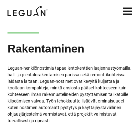
Leguan Lifts
AVAA
VALIK
Rakentaminen
Leguan-henkilönostimia tapaa lentokenttien laajennustyömailla,
halli- ja pientalorakentamisen parissa sekä remonttikohteissa
laidasta laitaan. Leguan-nostimet ovat kevyitä kuljettaa ja
kooltaan kompakteja, minkä ansiosta pääset kohteeseen kuin
kohteeseen ilman rakennustelineiden pystyttämisen tai katoille
kiipeämisen vaivaa. Työn tehokkuutta lisäävät ominaisuudet
kuten nostimen automaattipystytys ja käyttäjäystävällinen
ohjausjärjestelmä varmistavat, että projektit valmistuvat
turvallisesti ja ripeästi.