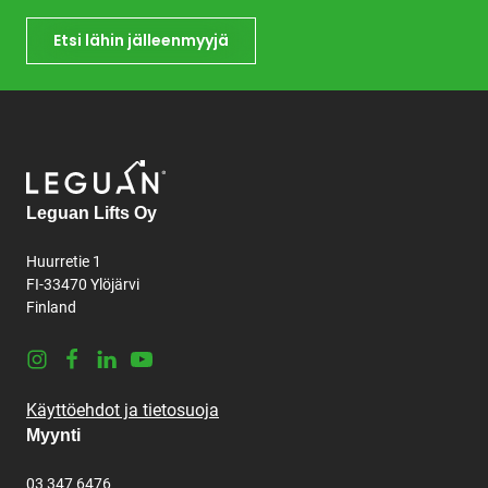
Etsi lähin jälleenmyyjä
Leguan Lifts Oy
Huurretie 1
FI-33470 Ylöjärvi
Finland
Instagram
Facebook
LinkedIn
Youtube
Käyttöehdot ja tietosuoja
Myynti
03 347 6476