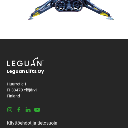
Leguan Lifts Oy
Huurretie 1
FI-33470 Ylöjärvi
Finland
Instagram
Facebook
LinkedIn
Youtube
Käyttöehdot ja tietosuoja