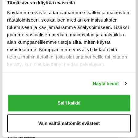
Tämä sivusto käyttää evästeitä
Käytämme evästeitä tarjoamamme sisällön ja mainosten
Investointeja tuotekehitykseen ja jakelijaverkoston kehittämiseen
räätälöimiseen, sosiaalisen median ominaisuuksien
Viime vuosina Leguan Lifts on uudistanut
tukemiseen ja kävijämäärämme analysoimiseen. Lisäksi
henkilönostinmallistoaan esitellen monia vertaansa vailla olevia
jaamme sosiaalisen median, mainosalan ja analytiikka-
ominaisuuksia. Tämän myötä se on investoinut kasvavissa
alan kumppaneillemme tietoja siitä, miten käytät
määrin kansainvälisen jälleenmyyjäverkoston vahvistamiseen ja
sivustoamme. Kumppanimme voivat yhdistää näitä
kouluttamiseen sekä entistä paremman myynnin ja
tietoja muihin tietoihin, joita olet antanut heille tai joita on
markkinointituen tarjoamiseen. Yritys ylläpitää läheisiä suhteita
tärkeimpien asiakkaiden ja jälleenmyyjien kanssa korkean
kerätty, kun olet käyttänyt heidän palvelujaan.
asiakastyytyväisyyden ja asiakaslähtöisen
tuotekehitysprosessin varmistamiseksi.
Näytä tiedot
Leguan Lifts on ollut aktiivinen toimija Ranskan markkinoilla jo
1990-luvulta alkaen tarjoten nostinratkaisuja sadoille asiakkaille
Salli kaikki
aina rakennusprojekteista sähköfirmoihin ja
risteilyalusprojekteihin asti.
Vain välttämättömät evästeet
Tietoa yrityksistä