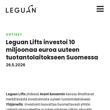
Leguan Lifts
AVAA
VALIK
UUTISET
Leguan Lifts investoi 10
miljoonaa euroa uuteen
tuotantolaitokseen Suomessa
26.5.2026
Leguan Lifts
yhdessä
Avant konsernin
kanssa ilmoittavat
merkittävästä investoinnista uuteen tuotantolaitokseen
Ylöjärvellä
. Investointi kasvattaa huomattavasti yhtiön
valmistuskapasiteettia ja tukee yrityksen pitkän aikavälin