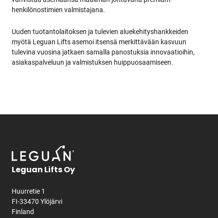
henkilönostimien valmistajana.
Uuden tuotantolaitoksen ja tulevien aluekehityshankkeiden
myötä Leguan Lifts asemoi itsensä merkittävään kasvuun
tulevina vuosina jatkaen samalla panostuksia innovaatioihin,
asiakaspalveluun ja valmistuksen huippuosaamiseen.
Leguan Lifts Oy
Huurretie 1
FI-33470 Ylöjärvi
Finland