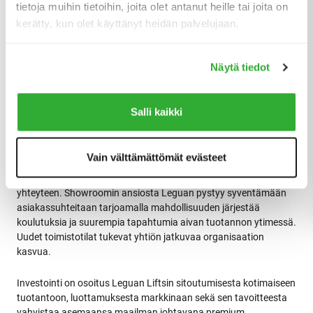
tietoja muihin tietoihin, joita olet antanut heille tai joita on
avulla ja näemme paljon palaavia asiakkaita, jotka haluavat
kerätty, kun olet käyttänyt heidän palvelujaan.
laajentaa nostinkantaansa. Tämä investointi mahdollistaa
tuotannon skaalaamisen kasvavan kysynnän mukaisesti sekä
modernin ympäristön luomisen, joka tukee operatiivista
Näytä tiedot
huippuosaamista, korkeita laatustandardejamme ja
tulevaisuuden innovaatioita”
Salli kaikki
Toimitusjohtaja Esa Vuorela.
Vain välttämättömät evästeet
Kehitysprojektin seuraavassa vaiheessa Leguan Lifts rakentaa
uuden showroomin sekä modernit toimistotilat uuden tehtaan
yhteyteen. Showroomin ansiosta Leguan pystyy syventämään
asiakassuhteitaan tarjoamalla mahdollisuuden järjestää
koulutuksia ja suurempia tapahtumia aivan tuotannon ytimessä.
Uudet toimistotilat tukevat yhtiön jatkuvaa organisaation
kasvua.
Investointi on osoitus Leguan Liftsin sitoutumisesta kotimaiseen
tuotantoon, luottamuksesta markkinaan sekä sen tavoitteesta
vahvistaa asemaansa maailman johtavana premium