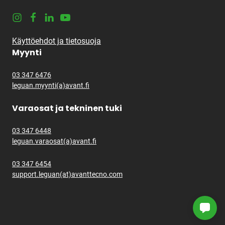
Instagram
Facebook
LinkedIn
Youtube
Käyttöehdot ja tietosuoja
Myynti
03 347 6476
leguan.myynti(a)avant.fi
Varaosat ja tekninen tuki
03 347 6448
leguan.varaosat(a)avant.fi
03 347 6454
support.leguan(at)avanttecno.com