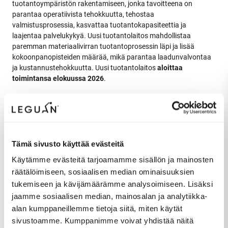
tuotantoympäristön rakentamiseen, jonka tavoitteena on
parantaa operatiivista tehokkuutta, tehostaa
valmistusprosessia, kasvattaa tuotantokapasiteettia ja
laajentaa palvelukykyä. Uusi tuotantolaitos mahdollistaa
paremman materiaalivirran tuotantoprosessin läpi ja lisää
kokoonpanopisteiden määrää, mikä parantaa laadunvalvontaa
ja kustannustehokkuutta. Uusi tuotantolaitos
aloittaa
toimintansa elokuussa 2026
.
Investointi heijastaa Leguanin itsekulkevien henkilönostimien
kasvavaa kotimaista ja kansainvälistä kysyntää sekä vahvistaa
yhtiön sitoutumista korkealaatuisten tuotteiden toimittamiseen
samalla ylläpitäen vahvoja tuotantostandardeja ja
Tämä sivusto käyttää evästeitä
toimitusvarmuutta.
Käytämme evästeitä tarjoamamme sisällön ja mainosten
räätälöimiseen, sosiaalisen median ominaisuuksien
tukemiseen ja kävijämäärämme analysoimiseen. Lisäksi
jaamme sosiaalisen median, mainosalan ja analytiikka-
“Uusi tuotantolaitos on merkittävä askel eteenpäin Leguan
alan kumppaneillemme tietoja siitä, miten käytät
Liftsille. Olemme saavuttaneet asiakkaidemme luottamuksen
sivustoamme. Kumppanimme voivat yhdistää näitä
kaikilla toimialoilla erinomaisen All-terrain series -mallistomme