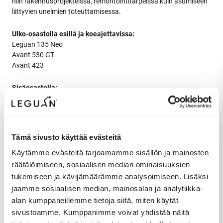
niin rakennusprojekteissa, remontointitarpeissa kuin asumiseen
liittyvien unelmien toteuttamisessa.
Ulko-osastolla esillä ja koeajettavissa:
Leguan 135 Neo
Avant 530 GT
Avant 423
Sisäosastolla:
Avant 220
Avant kampana Avant 220 ja Avan 423
Tämä sivusto käyttää evästeitä
Ouluhalli, Oulu
pe–su 10.–12.4.2026
Käytämme evästeitä tarjoamamme sisällön ja mainosten
räätälöimiseen, sosiaalisen median ominaisuuksien
Aukioloajat:
tukemiseen ja kävijämäärämme analysoimiseen. Lisäksi
Perjantai klo 12–18
jaamme sosiaalisen median, mainosalan ja analytiikka-
Lauantai klo 10–17
alan kumppaneillemme tietoja siitä, miten käytät
Sunnuntai klo 10–16
sivustoamme. Kumppanimme voivat yhdistää näitä