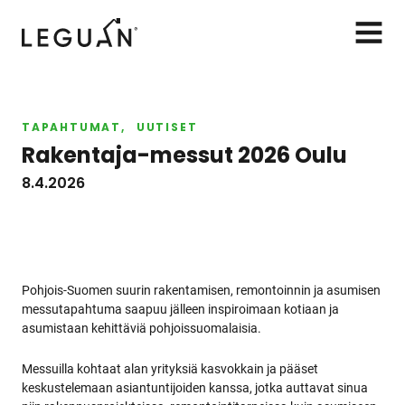
Leguan Lifts
AVAA
VALIK
TAPAHTUMAT
UUTISET
Rakentaja-messut 2026 Oulu
8.4.2026
Pohjois-Suomen suurin rakentamisen, remontoinnin ja asumisen
messutapahtuma saapuu jälleen inspiroimaan kotiaan ja
asumistaan kehittäviä pohjoissuomalaisia.
Messuilla kohtaat alan yrityksiä kasvokkain ja pääset
keskustelemaan asiantuntijoiden kanssa, jotka auttavat sinua