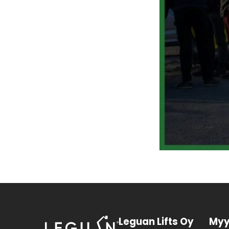
Leguan Lifts Oy
Myy