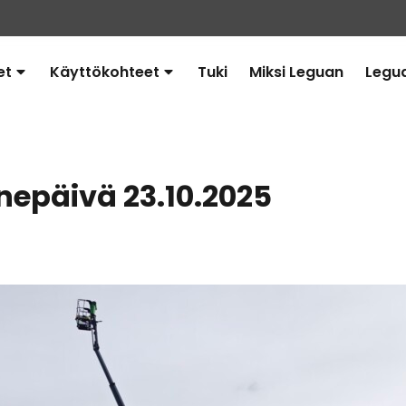
et
Käyttökohteet
Tuki
Miksi Leguan
Legu
Avaa
Avaa
alavalikko
alavalikko
nepäivä 23.10.2025