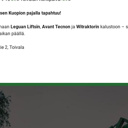
äsen Kuopion pajalla tapahtuu!
umaan
Leguan Liftsin
,
Avant Tecnon
ja
Witraktorin
kalustoon – 
ikan päällä.
e 2, Toivala