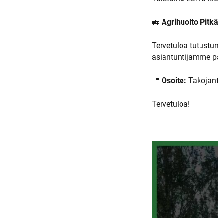
🚜
Agrihuolto Pitk
Tervetuloa tutust
asiantuntijamme pa
📍
Osoite:
Takojanti
Tervetuloa!