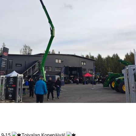
o 9-15
Toivalan Konepäivä!