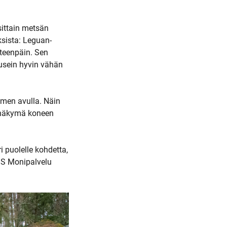
ittain metsän
sista: Leguan-
teenpäin. Sen
usein hyvin vähän
imen avulla. Näin
 näkymä koneen
i puolelle kohdetta,
JS Monipalvelu