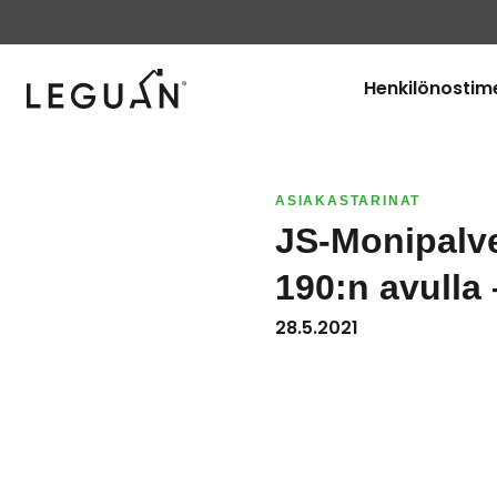
Leguan Lifts
Henkilönostim
ASIAKASTARINAT
JS-Monipalv
190:n avulla 
28.5.2021