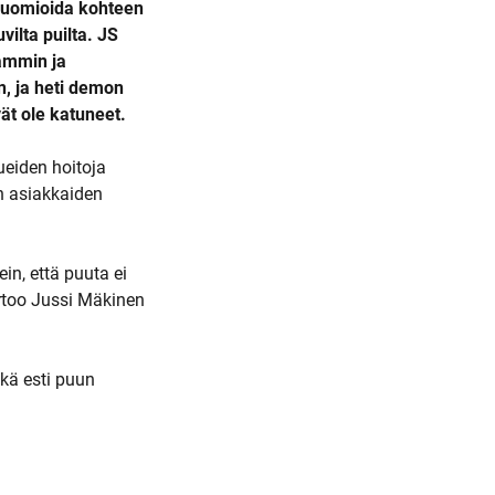
 huomioida kohteen
vilta puilta. JS
aammin ja
, ja heti demon
ät ole katuneet.
ueiden hoitoja
n asiakkaiden
in, että puuta ei
ertoo Jussi Mäkinen
ikä esti puun