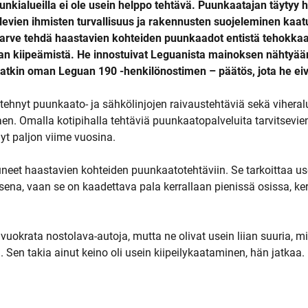
nkialueilla ei ole usein helppo tehtävä. Puunkaatajan täytyy
 olevien ihmisten turvallisuus ja rakennusten suojeleminen kaatu
 tarve tehdä haastavien kohteiden puunkaadot entistä tehokk
an kiipeämistä. He innostuivat Leguanista mainoksen nähtyään
atkin oman Leguan 190 -henkilönostimen – päätös, jota he eiv
ehnyt puunkaato- ja sähkölinjojen raivaustehtäviä sekä viheral
en. Omalla kotipihalla tehtäviä puunkaatopalveluita tarvitsevie
yt paljon viime vuosina.
eet haastavien kohteiden puunkaatotehtäviin. Se tarkoittaa use
sena, vaan se on kaadettava pala kerrallaan pienissä osissa, k
 vuokrata nostolava-autoja, mutta ne olivat usein liian suuria, m
 Sen takia ainut keino oli usein kiipeilykaataminen, hän jatkaa.