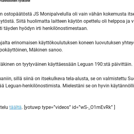
ytännöllinen työkone”
 ostopäätöstä JS Monipalvelulla oli vain vähän kokemusta its
ytöstä. Siitä huolimatta laitteen käytön opettelu oli helppoa ja 
ti täyden hyödyn irti henkilönostimestaan.
alta erinomaisen käyttökoulutuksen koneen luovutuksen yhteyd
lppokäyttöinen, Mäkinen sanoo.
äkinen on tyytyväinen käyttäessään Leguan 190:stä päivittäin.
iin, sillä siinä on itsekulkeva tela-alusta, se on valmistettu
vää Leguan-henkilönostimista. Mielestäni se on hyvin käytännöll
ttelu
täältä
. [yotuwp type=”videos” id=”wS-_O1mEvRk” ]