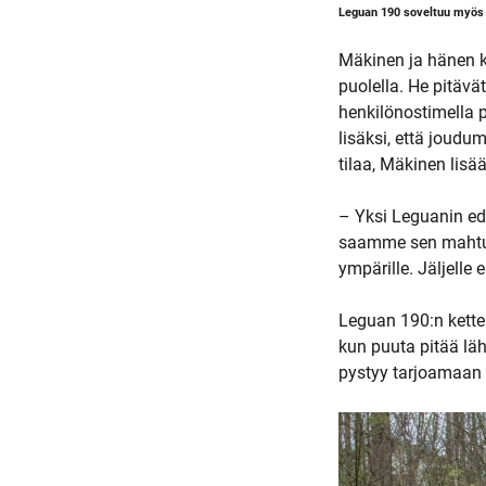
Leguan 190 soveltuu myös
Mäkinen ja hänen k
puolella. He pitäv
henkilönostimella
lisäksi, että joud
tilaa, Mäkinen lisää
– Yksi Leguanin ed
saamme sen mahtum
ympärille. Jäljelle
Leguan 190:n ketter
kun puuta pitää lä
pystyy tarjoamaan 