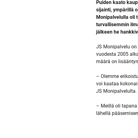
Puiden kaato kaupu
sijainti, ympärillä
Monipalvelulla oli
turvallisemmin ilm
jälkeen he hankkiv
JS Monipalvelu on t
vuodesta 2005 alka
määrä on lisääntyn
– Olemme erikoistun
voi kaataa kokonai
JS Monipalvelulta.
– Meillä oli tapana
lähellä pääsemisen.