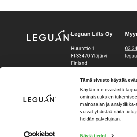
Leguan Lifts Oy
Myyn
Huurretie 1
03 3
FI-33470 Ylöjärvi
legua
Finland
Vara
Instagram
Facebook
LinkedIn
Youtube
Tämä sivusto käyttää eväs
03 3
Käytämme evästeitä tarjoa
Käyttöehdot ja tietosuoja
legua
ominaisuuksien tukemisee
mainosalan ja analytiikka
03 3
voivat yhdistää näitä tietoja
suppo
heidän palvelujaan.
Näytä tiedot