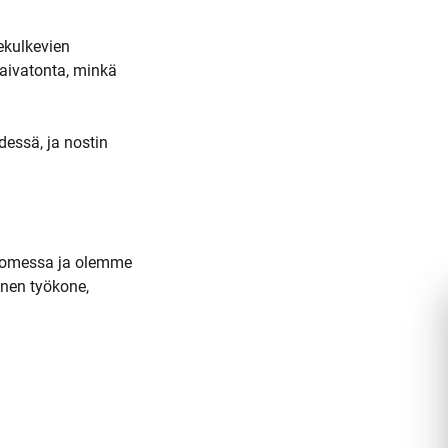
ekulkevien
vaivatonta, minkä
essä, ja nostin
 Suomessa ja olemme
inen työkone,