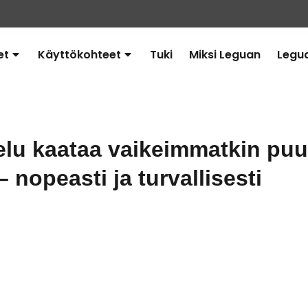
et
Käyttökohteet
Tuki
Miksi Leguan
Legu
Avaa
Avaa
alavalikko
alavalikko
elu kaataa vaikeimmatkin pu
– nopeasti ja turvallisesti