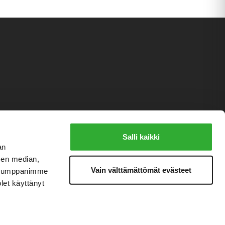
Salli kaikki
an
sen median,
Vain välttämättömät evästeet
. Kumppanimme
olet käyttänyt
Kysy tarjous