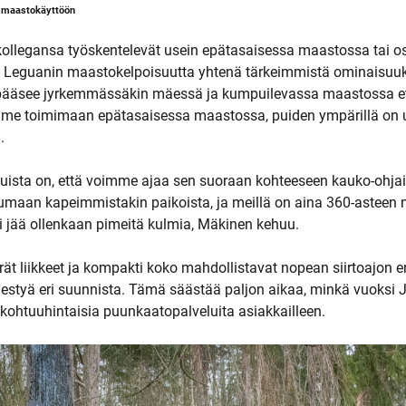
 maastokäyttöön
ollegansa työskentelevät usein epätasaisessa maastossa tai os
ät Leguanin maastokelpoisuutta yhtenä tärkeimmistä ominaisuuk
 pääsee jyrkemmässäkin mäessä ja kumpuilevassa maastossa e
umme toimimaan epätasaisessa maastossa, puiden ympärillä on 
.
uista on, että voimme ajaa sen suoraan kohteeseen kauko-ohja
aan kapeimmistakin paikoista, ja meillä on aina 360-asteen
 ei jää ollenkaan pimeitä kulmia, Mäkinen kehuu.
ät liikkeet ja kompakti koko mahdollistavat nopean siirtoajon er
hestyä eri suunnista. Tämä säästää paljon aikaa, minkä vuoksi 
kohtuuhintaisia puunkaatopalveluita asiakkailleen.