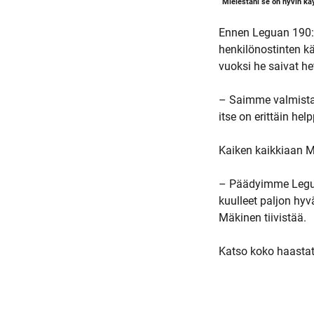
”Mielestäni se on hyvin kä
Ennen Leguan 190:n
henkilönostinten kä
vuoksi he saivat he
– Saimme valmistaj
itse on erittäin he
Kaiken kaikkiaan M
– Päädyimme Leguan
kuulleet paljon hy
Mäkinen tiivistää.
Katso koko haasta