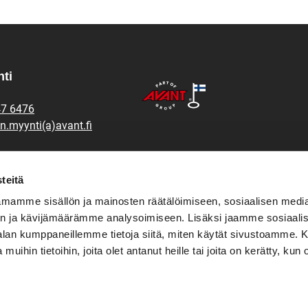
ti
47 6476
n.myynti(a)avant.fi
osat ja tekninen tuki
teitä
47 6448
mamme sisällön ja mainosten räätälöimiseen, sosiaalisen medi
n.varaosat(a)avant.fi
n ja kävijämäärämme analysoimiseen. Lisäksi jaamme sosiaali
-alan kumppaneillemme tietoja siitä, miten käytät sivustoamme
47 6454
 muihin tietoihin, joita olet antanut heille tai joita on kerätty, kun 
rt.leguan(at)avanttecno.com