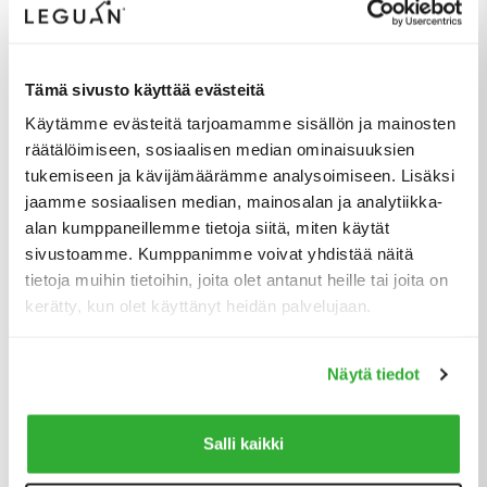
Tämä sivusto käyttää evästeitä
Poikkeuksellisen hyvät maasto-ominaisuudet helpottavat päivittäistä työtä
Käytämme evästeitä tarjoamamme sisällön ja mainosten
Kirpálin työssä on olennaista, että henkilönostin on helposti
räätälöimiseen, sosiaalisen median ominaisuuksien
hinattavissa maastoautolla ja ajettavissa lähelle työkohdetta.
tukemiseen ja kävijämäärämme analysoimiseen. Lisäksi
jaamme sosiaalisen median, mainosalan ja analytiikka-
– Meille tärkein tekijä on ollut liikkuvuus epätasaisessa
alan kumppaneillemme tietoja siitä, miten käytät
maastossa. Voimme ajaa märän niityn halki Leguan
sivustoamme. Kumppanimme voivat yhdistää näitä
henkilönostimilla tai muissa haastavissa maasto-olosuhteissa,
joita kohtaamme päivittäin, Kirpál selittää.
tietoja muihin tietoihin, joita olet antanut heille tai joita on
kerätty, kun olet käyttänyt heidän palvelujaan.
Sen lisäksi, että Leguania on helppo kuljettaa, niillä on helppo
ajaa puun puolelta toiselle erittäin nopeasti automaattisen
tukijalkojen tasauksen ansiosta. Se on valtava etu, koska se lisää
Näytä tiedot
tehokkuutta vaarantamatta kenenkään turvallisuutta.
Salli kaikki
– Olen tyytyväinen Leguanin pystytysnopeuteen ja varsinkin
siihen, kuinka nopeasti se voidaan siirtää paikasta toiseen työn