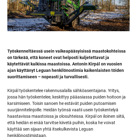
Työskenneltäessä usein vaikeapääsyisissä maastokohteissa
on tärkeää, että koneet ovat helposti kuljetettavat ja
käytettävät kaikissa maastoissa. Antonín Kirpál on vuosien
ajan käyttänyt Leguan henkilönostimia kaikenlaisten töiden
suorittamiseen – nopeasti ja turvallisesti.
Kirpál työskentelee rakennusalalla sähköasentajana. Yritys,
jossa hän työskentelee, keskittyy pääasiassa puiden hoitoon ja
karsimiseen. Toisin sanoen he estävät puiden putoamisen
suurjännitelinjoille. Heidän työnsä vaatii usein työskentelyä
haastavissa maastoissa ja olosuhteissa. Kirpál on iloinen siitä,
että heidän ei enää tarvitse kiivetä puihin, koska he voivat
käyttää sen sijaan yhtä itsekulkevista Leguan
henkilönostimistaan.