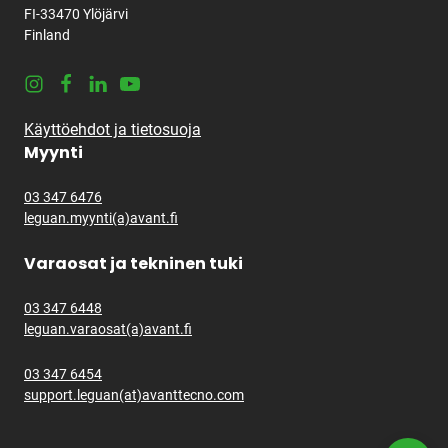
FI-33470 Ylöjärvi
Finland
Instagram
Facebook
LinkedIn
Youtube
Käyttöehdot ja tietosuoja
Myynti
03 347 6476
leguan.myynti(a)avant.fi
Varaosat ja tekninen tuki
03 347 6448
leguan.varaosat(a)avant.fi
03 347 6454
support.leguan(at)avanttecno.com