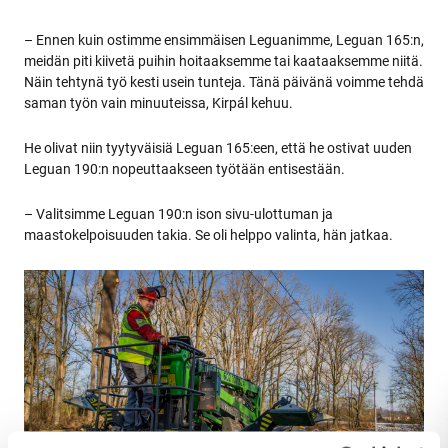
– Ennen kuin ostimme ensimmäisen Leguanimme, Leguan 165:n,
meidän piti kiivetä puihin hoitaaksemme tai kaataaksemme niitä.
Näin tehtynä työ kesti usein tunteja. Tänä päivänä voimme tehdä
saman työn vain minuuteissa, Kirpál kehuu.
He olivat niin tyytyväisiä Leguan 165:een, että he ostivat uuden
Leguan 190:n nopeuttaakseen työtään entisestään.
– Valitsimme Leguan 190:n ison sivu-ulottuman ja
maastokelpoisuuden takia. Se oli helppo valinta, hän jatkaa.