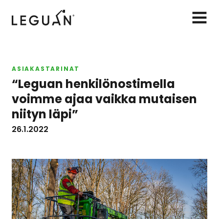
Leguan Lifts
AVAA
VALIK
ASIAKASTARINAT
“Leguan henkilönostimella
voimme ajaa vaikka mutaisen
niityn läpi”
26.1.2022