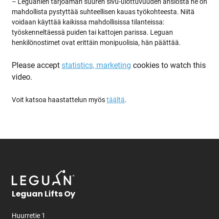
– Leguanien tarjoaman suuren sivu-ulottuvuuden ansiosta ne on
mahdollista pystyttää suhteellisen kauas työkohteesta. Niitä
voidaan käyttää kaikissa mahdollisissa tilanteissa:
työskenneltäessä puiden tai kattojen parissa. Leguan
henkilönostimet ovat erittäin monipuolisia, hän päättää.
Please accept
statistics, marketing
cookies to watch this
video.
Voit katsoa haastattelun myös
täältä
.
Leguan Lifts Oy
Huurretie 1