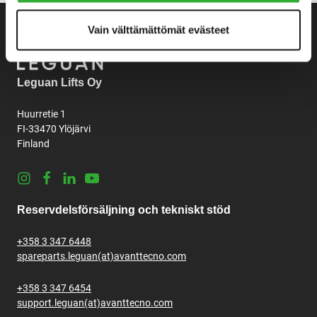
Vain välttämättömät evästeet
Leguan Lifts Oy
Huurretie 1
FI-33470 Ylöjärvi
Finland
Instagram
Facebook
LinkedIn
Youtube
Reservdelsförsäljning och tekniskt stöd
+358 3 347 6448
spareparts.leguan(at)avanttecno.com
+358 3 347 6454
support.leguan(at)avanttecno.com