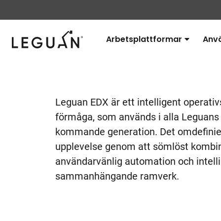
Leguan Lifts
Arbetsplattformar
Anv
Avaa
alavalikko
Leguan
EDX
Leguan EDX är ett intelligent operat
förmåga, som används i alla Leguans s
kommande generation. Det omdefinier
upplevelse genom att sömlöst kombine
användarvänlig automation och intellig
sammanhängande ramverk.