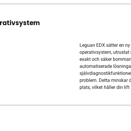
erativsystem
Leguan EDX sätter en ny s
operativsystem, utrustat
exakt och säker bommanöv
automatiserade lösninga
självdiagnostikfunktioner
problem. Detta minskar 
plats, vilket håller din lif