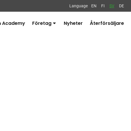
Language
EN
FI
SV
DE
n Academy
Företag
Nyheter
Återförsäljare
Avaa
alavalikko