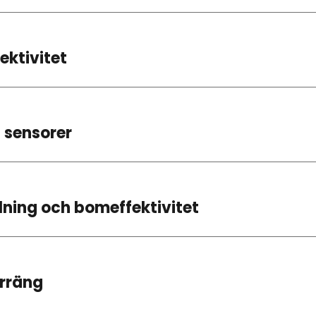
ektivitet
 sensorer
ning och bomeffektivitet
erräng