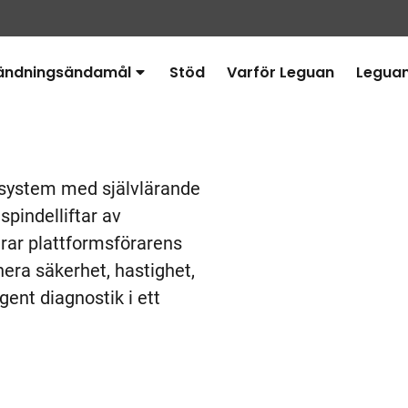
ändningsändamål
Stöd
Varför Leguan
Legua
Avaa
alavalikko
ivsystem med självlärande
pindelliftar av
ar plattformsförarens
ra säkerhet, hastighet,
ent diagnostik i ett