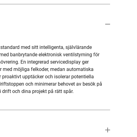
tandard med sitt intelligenta, självlärande
 med banbrytande elektronisk ventilstyrning för
rering. En integrerad servicedisplay ger
r med möjliga felkoder, medan automatiska
 proaktivt upptäcker och isolerar potentiella
driftstoppen och minimerar behovet av besök på
t i drift och dina projekt på rätt spår.